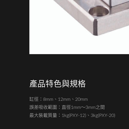
產品特色與規格
缸徑：8mm、12mm、20mm
誤差吸收範圍：直徑1mm～3mm之間
最大裝載質量：1kg(PXY-12)、3kg(PXY-20)