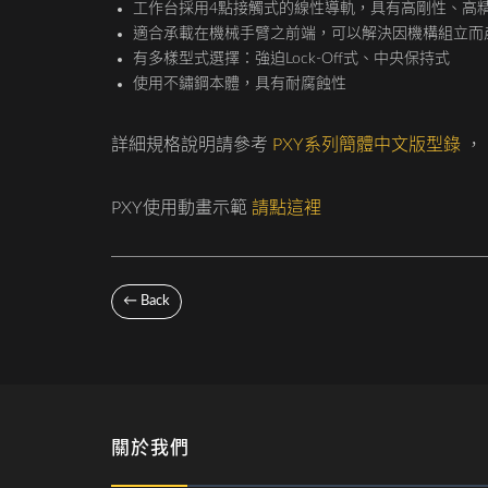
工作台採用4點接觸式的線性導軌，具有高剛性、高
適合承載在機械手臂之前端，可以解決因機構組立而
有多樣型式選擇：強迫Lock-Off式、中央保持式
使用不鏽鋼本體，具有耐腐蝕性
詳細規格說明請參考
PXY系列簡體中文版型錄
，
PXY使用動畫示範
請點這裡
← Back
關於我們